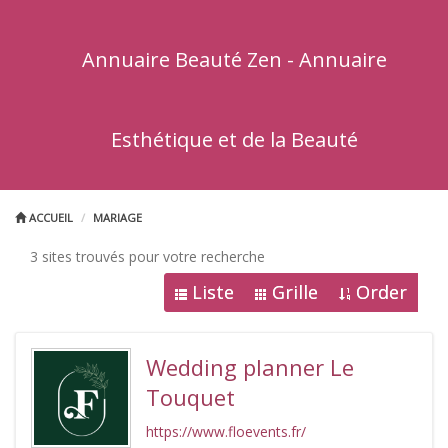
Annuaire Beauté Zen - Annuaire
Esthétique et de la Beauté
ACCUEIL
MARIAGE
3 sites trouvés pour votre recherche
Liste
Grille
Order
Wedding planner Le
Touquet
https://www.floevents.fr/